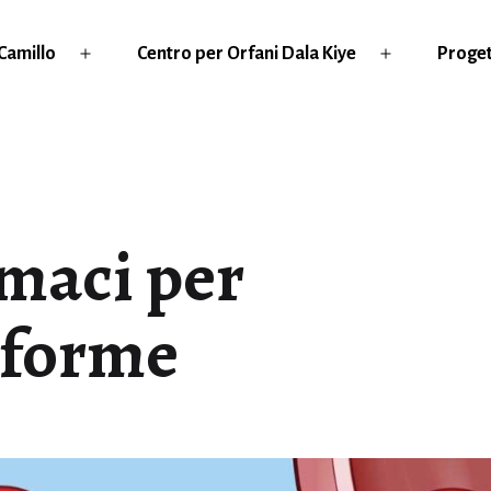
Camillo
Centro per Orfani Dala Kiye
Proget
Apri
Apri
menu
menu
rmaci per
iforme