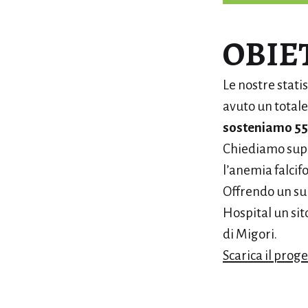
OBIE
Le nostre stat
avuto un totale
sosteniamo 55 
Chiediamo supp
l’anemia falcif
Offrendo un sup
Hospital un sit
di Migori.
Scarica il prog