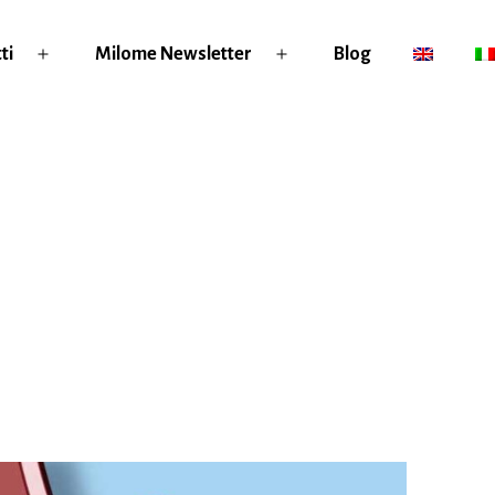
ti
Milome Newsletter
Blog
Apri
Apri
menu
menu