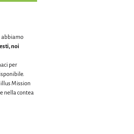
he abbiamo
sti, noi
aci per
isponibile.
illus Mission
me nella contea