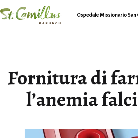
Salta
al
Ospedale Missionario San 
contenuto
Karungu
Fornitura di fa
l’anemia falc