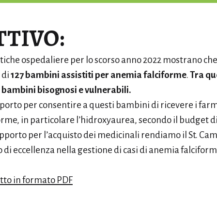
TTIVO:
istiche ospedaliere per lo scorso anno 2022 mostrano c
 di
127 bambini assistiti per anemia falciforme
.
Tra que
bambini bisognosi e vulnerabili.
orto per consentire a questi bambini di ricevere i farm
orme, in particolare l’hidroxyaurea, secondo il budget d
porto per l’acquisto dei medicinali rendiamo il St. Cam
o di eccellenza nella gestione di casi di anemia falcifor
etto in formato PDF