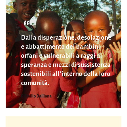
Dalla disperazione, desolazione
e abbattimento dei bambini
orfani e vulnerabili a raggi di
speranza e mezzi di sussistenza
sostenibili all’interno della loro
comunità.
P. Emilio Balliana