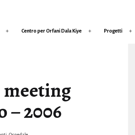
Centro per Orfani Dala Kiye
Progetti
Apri
Apri
Ap
menu
menu
m
 meeting
o – 2006
tegorie:
enti
,
Ospedale