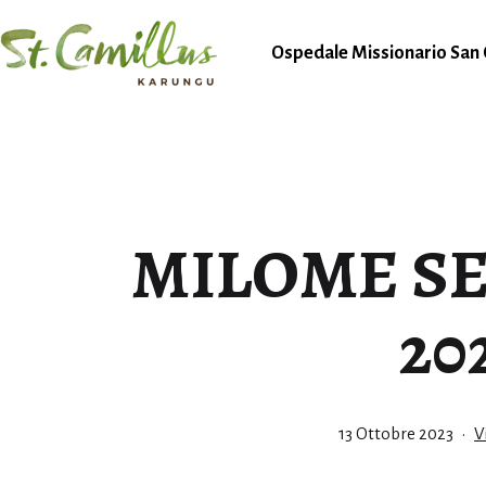
Salta
al
Ospedale Missionario San 
contenuto
Karungu
MILOME S
20
Pubblicato
C
13 Ottobre 2023
V