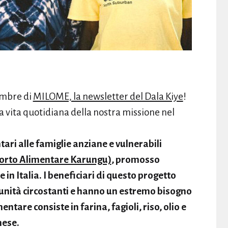
embre di
MILOME, la newsletter del Dala Kiye
!
 vita quotidiana della nostra missione nel
ari alle famiglie anziane e vulnerabili
orto Alimentare Karungu)
, promosso
n Italia. I beneficiari di questo progetto
munità circostanti e hanno un estremo bisogno
ntare consiste in farina, fagioli, riso, olio e
mese.