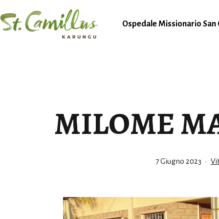
Salta
al
Ospedale Missionario San 
contenuto
Karungu
MILOME MA
Pubblicato
Ca
7 Giugno 2023
Vi