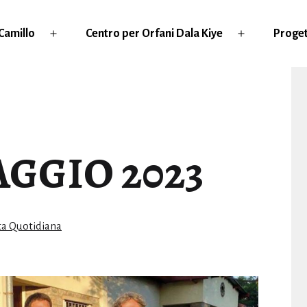
Camillo
Centro per Orfani Dala Kiye
Proget
Apri
Apri
menu
menu
GGIO 2023
tegorie:
ta Quotidiana