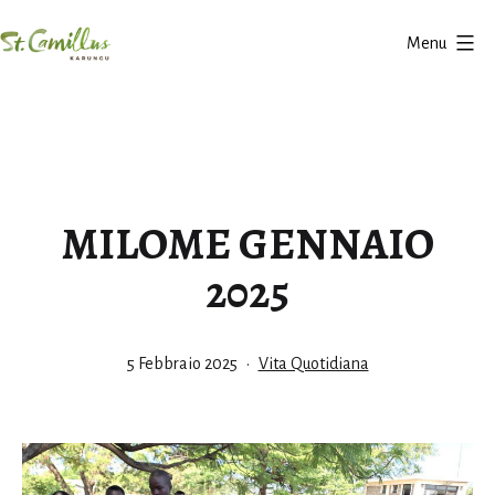
Salta
Menu
al
Karungu
contenuto
MILOME GENNAIO
2025
Pubblicato
Categorie:
5 Febbraio 2025
Vita Quotidiana