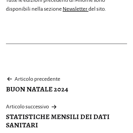
Tutte le edizioni precedenti di Milome sono
disponibili nella sezione
Newsletter
del sito.
Navigazione
Articolo precedente
BUON NATALE 2024
articoli
Articolo successivo
STATISTICHE MENSILI DEI DATI
SANITARI