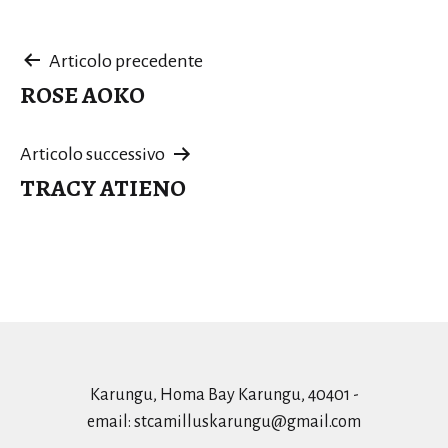
Navigazione
Articolo precedente
ROSE AOKO
articoli
Articolo successivo
TRACY ATIENO
Karungu, Homa Bay Karungu, 40401 -
email:
stcamilluskarungu@gmail.com