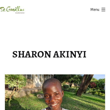
Salta
Menu
al
Karungu
contenuto
SHARON AKINYI